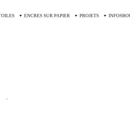
TOILES
ENCRES SUR PAPIER
PROJETS
INFOS
BO
 DE LYON PAR UNE ENTREPRISE 
NT"
. 
X FORMATS : 66X66CM ET 90X90CM.
S.