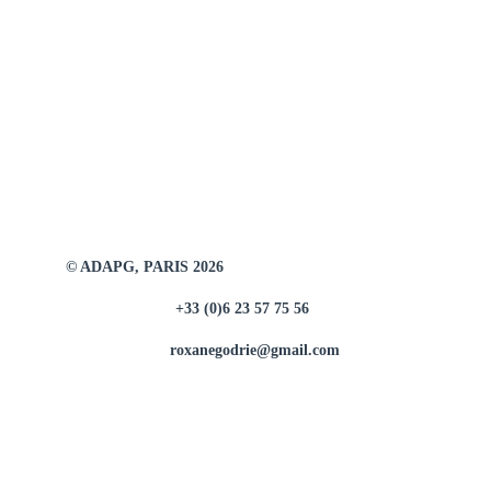
Sérigraphies numérotées sur papier A4 (21cmx29,7cm),
OLIN 179gr.
D'après la série à l'encre de Chine
"Empreintes",
d’inspiration Art Premier, qui nous fait
voyager dans un monde passé où il ne reste que l’empreinte
de ce qui a existé.
© ADAPG, PARIS 2026
+33 (0)6 23 57 75 56
sérigraphies
roxanegodrie@gmail.com
Taxes locales incluses (si applicables) plus les frais de
livraison 5€ en point relais/6€ à domicile (en France
métropolitaine).
Retours et échanges non acceptés