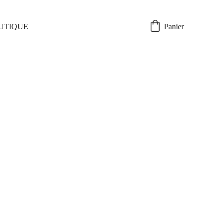
UTIQUE
Panier
d'Art étiquette